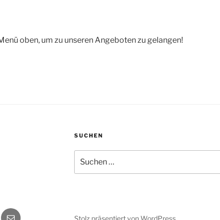
s Menü oben, um zu unseren Ange­boten zu gelangen!
SUCHEN
Suchen
nach:
gram
E‑Mail
Stolz präsentiert von WordPress