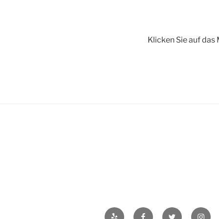
Klick­en Sie auf da
Yelp
Facebook
Twitter
Insta