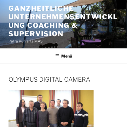
Zum
GANZHEITLICHE
Inhalt
UNTERNEHMENSENTWICKL
springen
UNG COACHING &
SUPERVISION
Petra Kuniarta MAS
Menü
OLYMPUS
DIGITAL
CAMERA